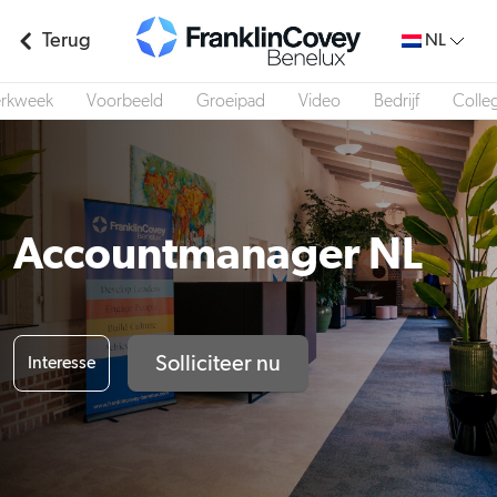
Terug
NL
rkweek
Voorbeeld
Groeipad
Video
Bedrijf
Colleg
Accountmanager NL
Solliciteer nu
Interesse