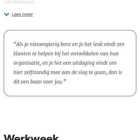
ontwikkelingen.
Lees meer
Je verdiept je in (nieuwe) FranklinCovey-content, zodat je de klant
daarover optimaal kunt adviseren. Dit doe je afwisselend alleen en
met een team van collega's. Je werkt intensief samen met Client
Engagement Coordinators die alles in de backoffice regelen.
Als je nieuwsgierig bent en je het leuk vindt om
Samen met een Implementation Strategist evalueer je eens per
klanten te helpen bij het ontwikkelen van hun
kwartaal met de klant de gestelde doelen, samenwerking en
organisatie, en je het een uitdaging vindt om
adviseer je over nieuwe vraagstukken. Je werkt voor de Benelux-
hier zelfstandig mee aan de slag te gaan, dan is
organisatie vanuit Nederland of België.
dit een baan voor jou.
Werkweek